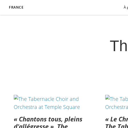
FRANCE
À 
Th
« Chantons tous, pleins
« Le Chr
d‘allégresse », The
The Tab