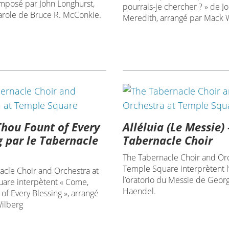
omposé par John Longhurst,
pourrais-je chercher ? » de J
arole de Bruce R. McConkie.
Meredith, arrangé par Mack 
hou Fount of Every
Alléluia (Le Messie) 
g par le Tabernacle
Tabernacle Choir
The Tabernacle Choir and Orc
Temple Square interprètent l’
acle Choir and Orchestra at
l’oratorio du Messie de Georg
are interpètent « Come,
Haendel.
of Every Blessing », arrangé
ilberg