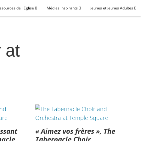
ssources de l'Église
Médias inspirants
Jeunes et Jeunes Adultes
 at
assant
« Aimez vos frères », The
nacle
Tabernacle Choir