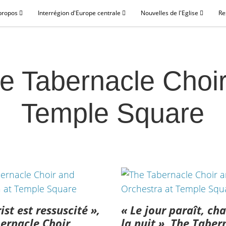
propos
Interrégion d'Europe centrale
Nouvelles de l'Eglise
Re
e Tabernacle Choir
Temple Square
ist est ressuscité »,
« Le jour paraît, ch
ernacle Choir
la nuit », The Taber