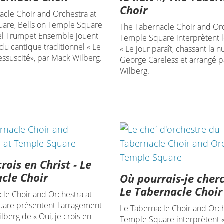
Choir
acle Choir and Orchestra at
are, Bells on Temple Square
The Tabernacle Choir and Orc
iel Trumpet Ensemble jouent
Temple Square interprètent l
du cantique traditionnel « Le
« Le jour paraît, chassant la n
ressuscité», par Mack Wilberg.
George Careless et arrangé 
Wilberg.
crois en Christ - Le
cle Choir
Où pourrais-je cherc
Le Tabernacle Choir
cle Choir and Orchestra at
are présentent l'arragement
Le Tabernacle Choir and Orch
berg de « Oui, je crois en
Temple Square interprètent 