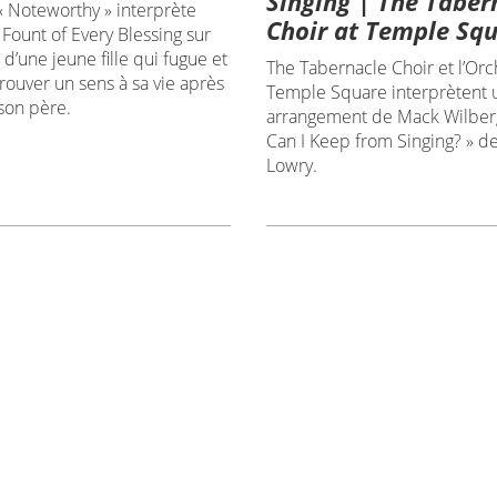
Singing | The Taber
« Noteworthy » interprète
Choir at Temple Sq
Fount of Every Blessing sur
d’une jeune fille qui fugue et
The Tabernacle Choir et l’Orc
rouver un sens à sa vie après
Temple Square interprètent 
son père.
arrangement de Mack Wilber
Can I Keep from Singing? » d
Lowry.