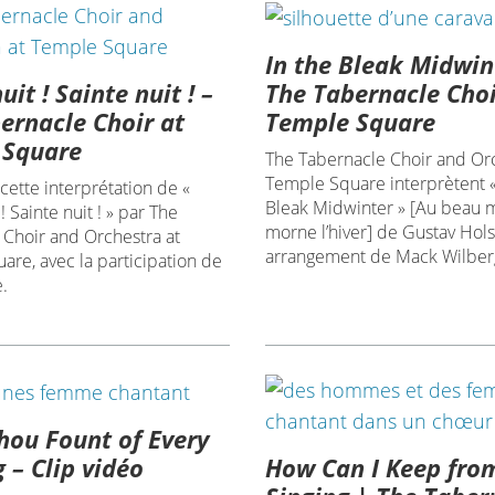
In the Bleak Midwin
it ! Sainte nuit ! –
The Tabernacle Choi
ernacle Choir at
Temple Square
 Square
The Tabernacle Choir and Orc
Temple Square interprètent «
 cette interprétation de «
Bleak Midwinter » [Au beau m
! Sainte nuit ! » par The
morne l’hiver] de Gustav Hols
 Choir and Orchestra at
arrangement de Mack Wilber
re, avec la participation de
.
ou Fount of Every
How Can I Keep fro
g – Clip vidéo