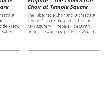
nacle
Prepare | The Tabernacle
uare
Choir at Temple Square
hestra at
The Tabernacle Choir and Orchestra at
un
Temple Square interprète « The Lord
g de « How
My Pasture Will Prepare » de Dmitri
e Robert
Bortniansky, arrangé par Mack Wilberg.