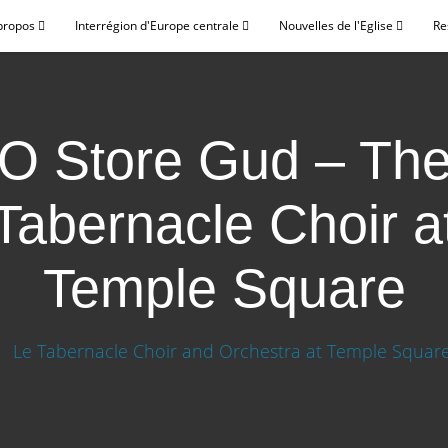
propos
Interrégion d'Europe centrale
Nouvelles de l'Eglise
Re
O Store Gud – Th
Tabernacle Choir a
Temple Square