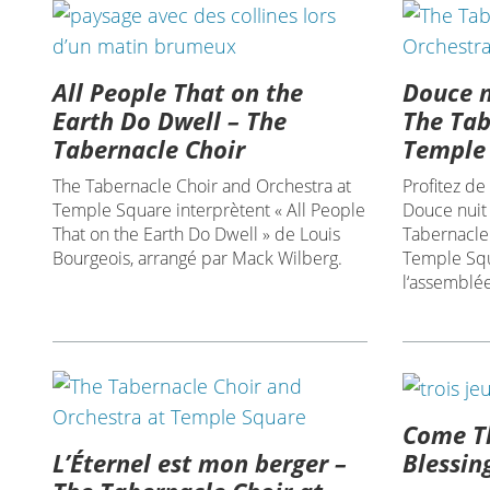
All People That on the
Douce nu
Earth Do Dwell – The
The Tab
Tabernacle Choir
Temple
The Tabernacle Choir and Orchestra at
Profitez de
Temple Square interprètent « All People
Douce nuit 
That on the Earth Do Dwell » de Louis
Tabernacle
Bourgeois, arrangé par Mack Wilberg.
Temple Squa
l‘assemblée
Come Th
L’Éternel est mon berger –
Blessin