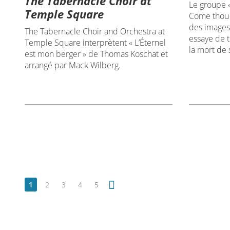
The Tabernacle Choir at
Le groupe 
Temple Square
Come thou 
des images 
The Tabernacle Choir and Orchestra at
essaye de t
Temple Square interprètent « L’Éternel
la mort de 
est mon berger » de Thomas Koschat et
arrangé par Mack Wilberg.
1
2
3
4
5