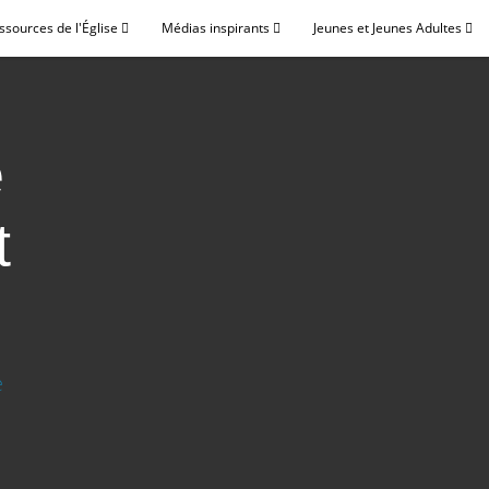
ssources de l'Église
Médias inspirants
Jeunes et Jeunes Adultes
e
t