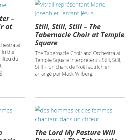
ter –
Still, Still, Still – The
r at
Tabernacle Choir at Temple
Square
hestra at
 In the
The Tabernacle Choir and Orchestra at
ilieu du
Temple Square interprètent « Still, Still,
t,
Still », un chant de Noël autrichien
g.
arrangé par Mack Wilberg.
m
The Lord My Pasture Will