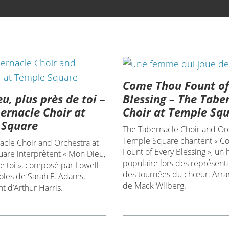
Come Thou Fount of
u, plus près de toi –
Blessing – The Tabe
ernacle Choir at
Choir at Temple Sq
 Square
The Tabernacle Choir and Orc
Temple Square chantent « C
acle Choir and Orchestra at
Fount of Every Blessing », un
are interprètent « Mon Dieu,
populaire lors des représenta
e toi », composé par Lowell
des tournées du chœur. Arr
oles de Sarah F. Adams,
de Mack Wilberg.
 d’Arthur Harris.